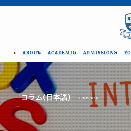
ABOUT
ACADEMIC
ADMISSIONS
YO
コラム(日本語)
– category –