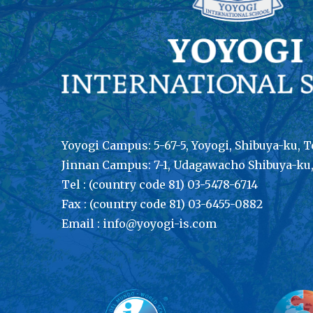
Yoyogi Campus: 5-67-5, Yoyogi, Shibuya-ku, T
Jinnan Campus: 7-1, Udagawacho Shibuya-ku
Tel : (country code 81) 03-5478-6714
Fax : (country code 81) 03-6455-0882
Email : info@yoyogi-is.com