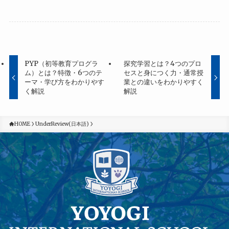
PYP（初等教育プログラ
探究学習とは？4つのプロ
ム）とは？特徴・6つのテ
セスと身につく力・通常授
ーマ・学び方をわかりやす
業との違いをわかりやすく
く解説
解説
HOME
UnderReview(日本語)